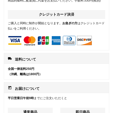
商品到着時に配達員に代金をお支払いください。手数料:530円(税別)
クレジットカード決済
ご購入と同時に制作が開始となります。
お急ぎの方
はクレジットカード
払いをご利用ください。
local_shipping
送料について
全国一律送料250円
（沖縄、離島は1800円）
today
お届けについて
平日営業日午前9時
までにご注文いただくと
通常商品
即日商品