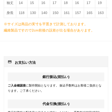
袖丈
14
15
16
17
18
16
17
19
2
身長
118
130
140
150
161
157
165
163
1
※サイズは商品の実寸を平置きで計測しております。
繊維製品ですので2cm前後の誤差が出る場合があります。
payment
お支払い方法
銀行振込(前払い)
ご入金確認後
に製作開始となります。 振込手数料はお客様ご負担とな
ります。ご了承ください。
代金引換(後払い)