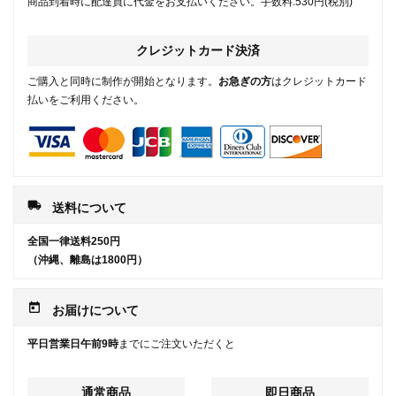
商品到着時に配達員に代金をお支払いください。手数料:530円(税別)
クレジットカード決済
ご購入と同時に制作が開始となります。
お急ぎの方
はクレジットカード
払いをご利用ください。
local_shipping
送料について
全国一律送料250円
（沖縄、離島は1800円）
today
お届けについて
平日営業日午前9時
までにご注文いただくと
通常商品
即日商品