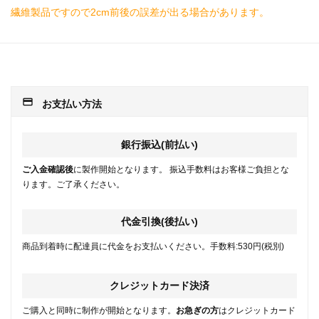
繊維製品ですので2cm前後の誤差が出る場合があります。
payment
お支払い方法
銀行振込(前払い)
ご入金確認後
に製作開始となります。 振込手数料はお客様ご負担とな
ります。ご了承ください。
代金引換(後払い)
商品到着時に配達員に代金をお支払いください。手数料:530円(税別)
クレジットカード決済
ご購入と同時に制作が開始となります。
お急ぎの方
はクレジットカード