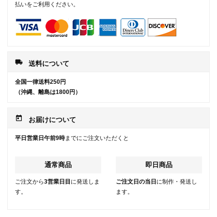
払いをご利用ください。
local_shipping
送料について
全国一律送料250円
（沖縄、離島は1800円）
today
お届けについて
平日営業日午前9時
までにご注文いただくと
通常商品
即日商品
ご注文から
3営業日目
に発送しま
ご注文日の当日
に制作・発送し
す。
ます。